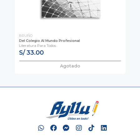
BRUÑO
BA
Del Colegio Al Mundo Profesional
Dan
Literatura Para Todos
S/ 33.00
S
Agotado