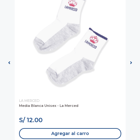
LA MERCED
KH
Media Blanca Unisex - La Merced
Ma
S/ 12.00
S
Agregar al carro