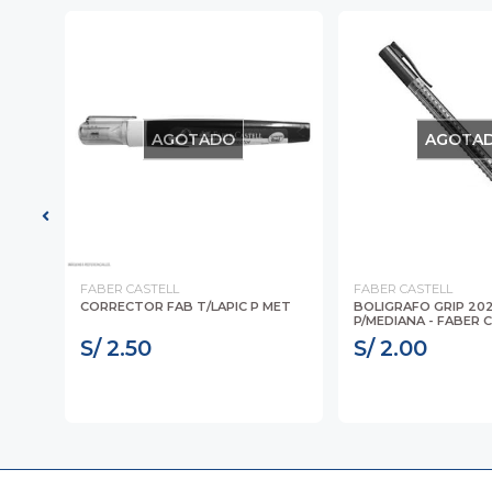
AGOTADO
AGOTA
FABER CASTELL
FABER CASTELL
TA
CORRECTOR FAB T/LAPIC P MET
BOLIGRAFO GRIP 20
P/MEDIANA - FABER 
S/ 2.50
S/ 2.00