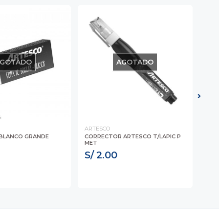
GOTADO
AGOTADO
ARTESCO
LOR
BLANCO GRANDE
CORRECTOR ARTESCO T/LAPIC P
CUA
MET
COL
S/ 2.00
S/