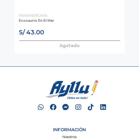
PANAMERICANA
AY
Ecosaurio En El Mar
TI
S/ 43.00
S
Agotado
INFORMACIÓN
Nosotros