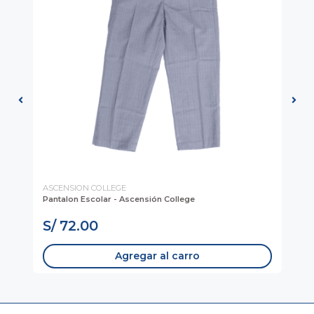
ASCENSION COLLEGE
AS
Pantalon Escolar - Ascensión College
Pol
Co
S/ 72.00
S
Agregar al carro