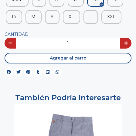
14
M
S
XL
L
XXL
CANTIDAD
Agregar al carro
También Podría Interesarte