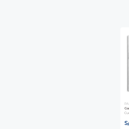
PA
Ga
Cu
S