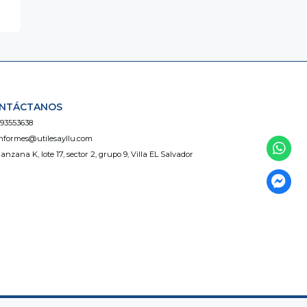
NTÁCTANOS
93553638
nformes@utilesayllu.com
anzana K, lote 17, sector 2, grupo 9, Villa EL Salvador