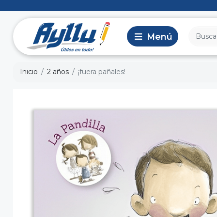
Inicio
2 años
¡fuera pañales!