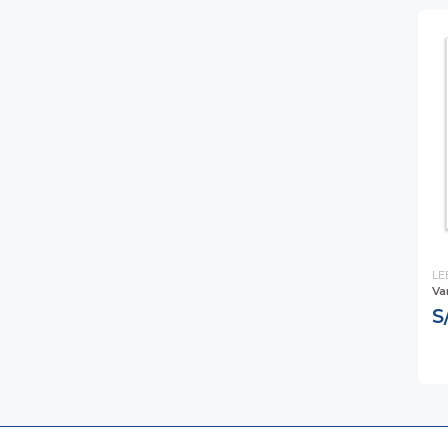
LE
Va
S