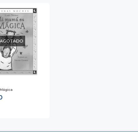
AGOTADO
 Mágica
0