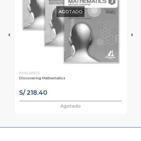
AGOTADO
KHALAMOS
BO
Discovering Mathematics
PR
S/
S/ 218.40
S
Agotado