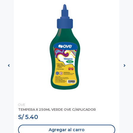
OVE
AR
TEMPERA X 250ML VERDE OVE C/APLICADOR
GO
S/ 5.40
S
Agregar al carro