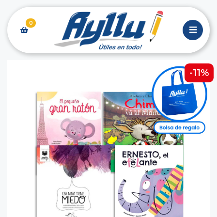
0
-11%