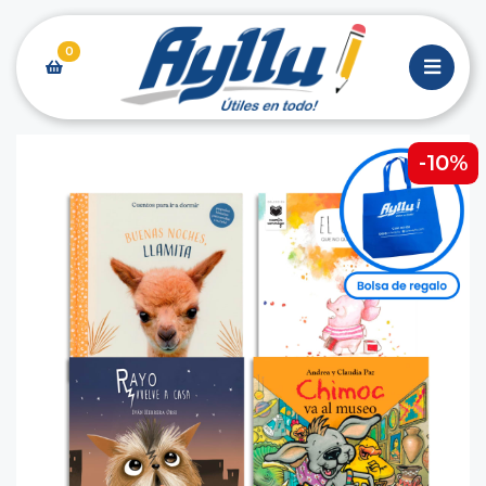
0
-10%