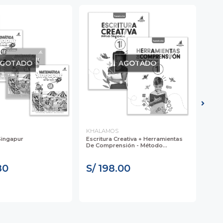
GOTADO
AGOTADO
KHALAMOS
KHA
Singapur
Escritura Creativa + Herramientas
Inda
De Comprensión - Método...
80
S/ 198.00
S/