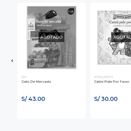
21%
AGOTADO
AGOTA
SM
KHALAMOS
Gato De Mercado
Catini Pide Por Favor
...
S/ 43.00
S/ 30.00