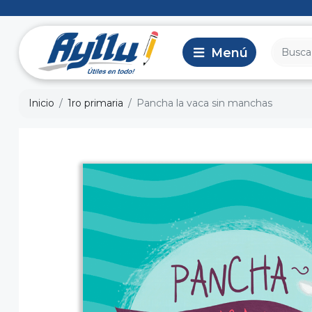
Inicio
1ro primaria
Pancha la vaca sin manchas