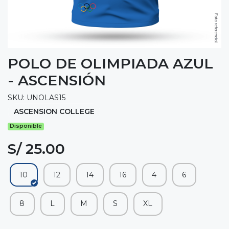
POLO DE OLIMPIADA AZUL
- ASCENSIÓN
SKU: UNOLAS15
ASCENSION COLLEGE
Disponible
S/ 25.00
10
12
14
16
4
6
8
L
M
S
XL