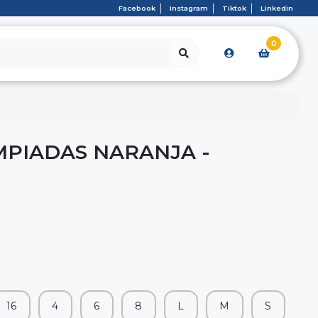
Facebook
Instagram
Tiktok
Linkedin
0
MPIADAS NARANJA -
16
4
6
8
L
M
S