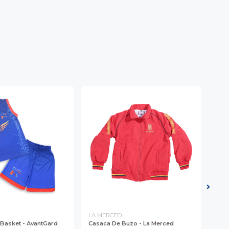
LA MERCED
LA 
Basket - AvantGard
Casaca De Buzo - La Merced
Fald