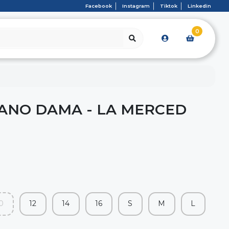
Facebook
Instagram
Tiktok
Linkedin
0
ANO DAMA - LA MERCED
0
12
14
16
S
M
L