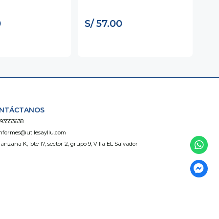
0
S/ 57.00
S/
NTÁCTANOS
93553638
nformes@utilesayllu.com
anzana K, lote 17, sector 2, grupo 9, Villa EL Salvador