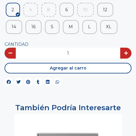
2
4
8
6
10
12
14
16
S
M
L
XL
CANTIDAD
Agregar al carro
También Podría Interesarte