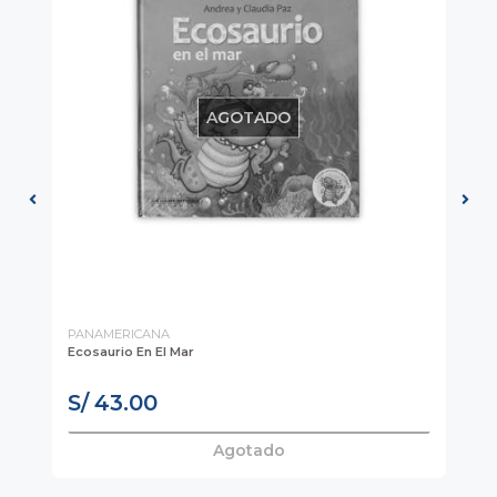
AGOTADO
PANAMERICANA
LA
Ecosaurio En El Mar
Pa
S/ 43.00
S
Agotado