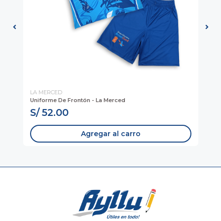
LA MERCED
AV
Uniforme De Frontón - La Merced
Pa
S/ 52.00
S
Agregar al carro