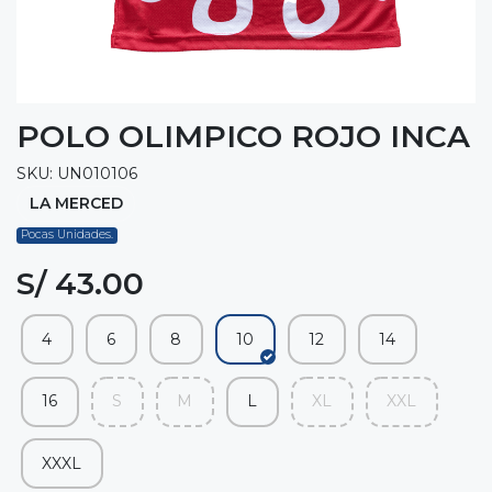
POLO OLIMPICO ROJO INCA
SKU: UN010106
LA MERCED
Pocas Unidades.
S/ 43.00
4
6
8
10
12
14
16
S
M
L
XL
XXL
XXXL