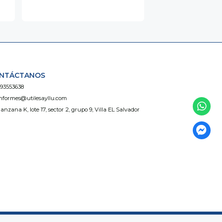
NTÁCTANOS
93553638
nformes@utilesayllu.com
anzana K, lote 17, sector 2, grupo 9, Villa EL Salvador