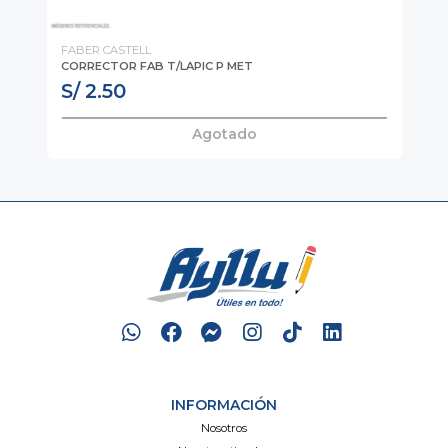
FABER CASTELL
LO
CORRECTOR FAB T/LAPIC P MET
CU
S/ 2.50
S/
Agotado
INFORMACIÓN
Nosotros