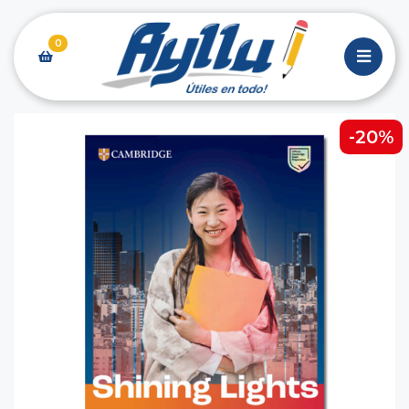
0
-20%