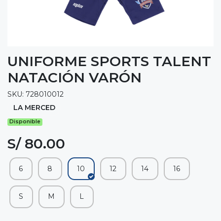
UNIFORME SPORTS TALENT
NATACIÓN VARÓN
SKU: 728010012
LA MERCED
Disponible
S/ 80.00
6
8
10
12
14
16
S
M
L