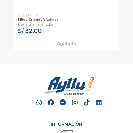
ARCA DE PAPEL
AY
Mitos Griegos Y Latinos
TI
Literatura Para Todos
S/ 32.00
S
Agotado
INFORMACIÓN
Nosotros