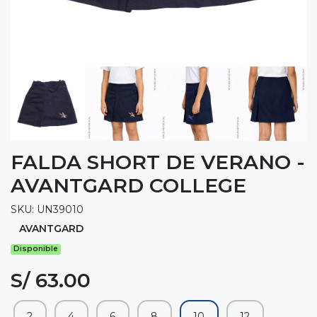
FALDA SHORT DE VERANO -
AVANTGARD COLLEGE
SKU: UN39010
AVANTGARD
Disponible
S/ 63.00
2
4
6
8
10
12