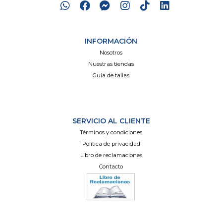
INFORMACIÓN
Nosotros
Nuestras tiendas
Guía de tallas
SERVICIO AL CLIENTE
Términos y condiciones
Política de privacidad
Libro de reclamaciones
Contacto