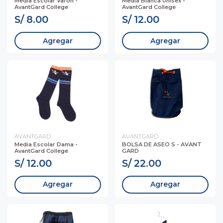
Media Escolar Varon -
Media Blanca Unisex -
AvantGard College
AvantGard College
S/ 8.00
S/ 12.00
Agregar
Agregar
AVANTGARD
AVANTGARD
Media Escolar Dama -
BOLSA DE ASEO S - AVANT
AvantGard College
GARD
S/ 12.00
S/ 22.00
Agregar
Agregar