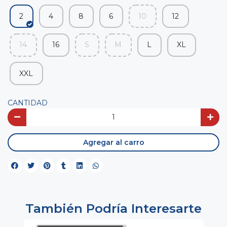
2
4
8
6
10
12
14
16
S
M
L
XL
XXL
CANTIDAD
Agregar al carro
También Podría Interesarte