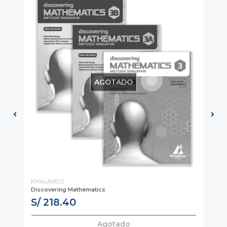
AGOTADO
KHALAMOS
AV
Discovering Mathematics
Cor
S/ 218.40
S
Agotado