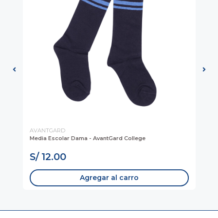
AVANTGARD
BR
Media Escolar Dama - AvantGard College
Del
Cue
S/ 12.00
S
Agregar al carro