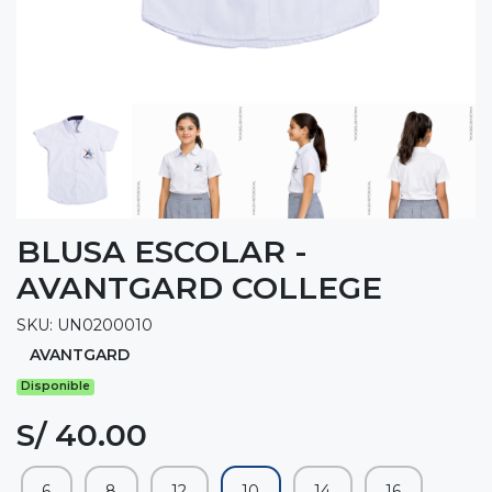
BLUSA ESCOLAR -
AVANTGARD COLLEGE
SKU: UN0200010
AVANTGARD
Disponible
S/ 40.00
6
8
12
10
14
16