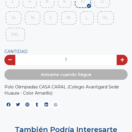
2
4
8
6
10
12
14
16
S
M
L
XL
XXL
CANTIDAD
Avísame cuando llegue
Polo Olimpiadas CASA CARAL (Colegio Avantgard Sede
Huaura - Color Amarillo)
También Podría Interesarte