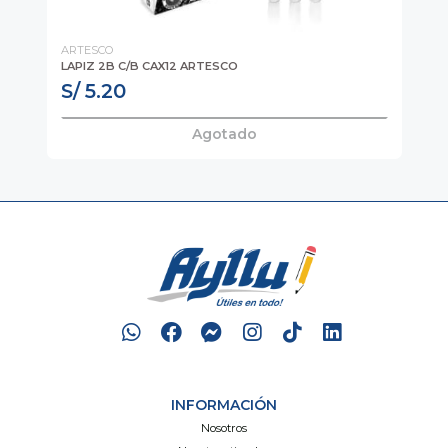
ARTESCO
AR
LAPIZ 2B C/B CAX12 ARTESCO
PL
S/ 5.20
S
Agotado
INFORMACIÓN
Nosotros