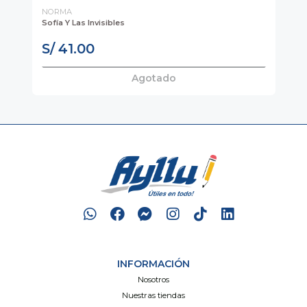
NORMA
PA
Sofía Y Las Invisibles
No 
S/ 41.00
S
Agotado
INFORMACIÓN
Nosotros
Nuestras tiendas