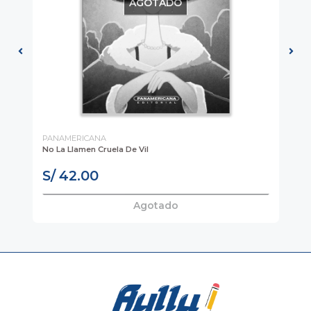
AGOTADO
PANAMERICANA
PA
No La Llamen Cruela De Vil
El 
S/ 42.00
S
Agotado