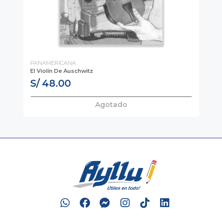
PANAMERICANA
PA
El Violín De Auschwitz
El 
S/ 48.00
S
Agotado