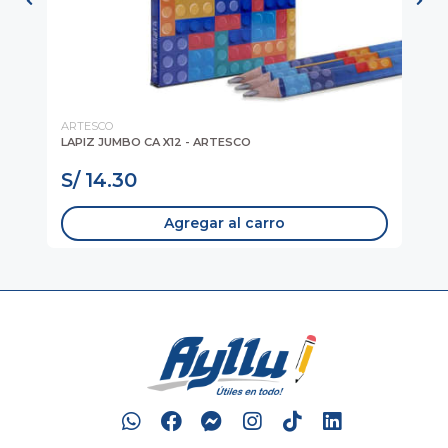
ARTESCO
LA
LAPIZ JUMBO CA X12 - ARTESCO
Un
S/ 14.30
S
Agregar al carro