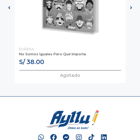
EUREKA
PA
No Somos Iguales Pero Qué Importa
Ell
S/ 38.00
S
Agotado