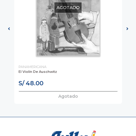
AGOTADO
PANAMERICANA
PA
El Violín De Auschwitz
El 
S/ 48.00
S
Agotado